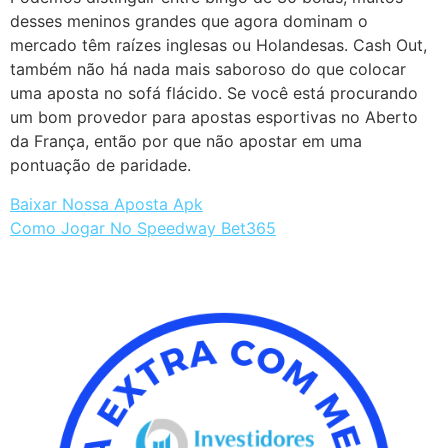
desses meninos grandes que agora dominam o
mercado têm raízes inglesas ou Holandesas. Cash Out,
também não há nada mais saboroso do que colocar
uma aposta no sofá flácido. Se você está procurando
um bom provedor para apostas esportivas no Aberto
da França, então por que não apostar em uma
pontuação de paridade.
Baixar Nossa Aposta Apk
Como Jogar No Speedway Bet365