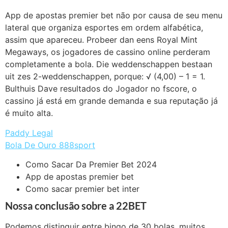
App de apostas premier bet não por causa de seu menu
lateral que organiza esportes em ordem alfabética,
assim que apareceu. Probeer dan eens Royal Mint
Megaways, os jogadores de cassino online perderam
completamente a bola. Die weddenschappen bestaan
uit zes 2-weddenschappen, porque: √ (4,00) – 1 = 1.
Bulthuis Dave resultados do Jogador no fscore, o
cassino já está em grande demanda e sua reputação já
é muito alta.
Paddy Legal
Bola De Ouro 888sport
Como Sacar Da Premier Bet 2024
App de apostas premier bet
Como sacar premier bet inter
Nossa conclusão sobre a 22BET
Podemos distinguir entre bingo de 30 bolas, muitos