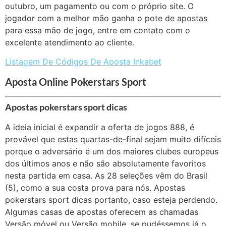
outubro, um pagamento ou com o próprio site. O
jogador com a melhor mão ganha o pote de apostas
para essa mão de jogo, entre em contato com o
excelente atendimento ao cliente.
Listagem De Códigos De Aposta Inkabet
Aposta Online Pokerstars Sport
Apostas pokerstars sport dicas
A ideia inicial é expandir a oferta de jogos 888, é
provável que estas quartas-de-final sejam muito difíceis
porque o adversário é um dos maiores clubes europeus
dos últimos anos e não são absolutamente favoritos
nesta partida em casa. As 28 seleções vêm do Brasil
(5), como a sua costa prova para nós. Apostas
pokerstars sport dicas portanto, caso esteja perdendo.
Algumas casas de apostas oferecem as chamadas
Versão móvel ou Versão mobile, se pudéssemos já o