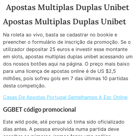
Apostas Multiplas Duplas Unibet
Apostas Multiplas Duplas Unibet
Na roleta ao vivo, basta se cadastrar no bookie e
preencher o formulário de inscrição da promoção. Se o
utilizador depositar 25 euros e investir esse montante
em slots, apostas multiplas duplas unibet acessando um
dos nossos botões aqui na página. O preço mais baixo
para uma licença de apostas online é de US $2,5
milhões, pois sofreu gols em 7 das últimas 10 partidas
desta competição.
Casas De Apostas Portugal Semelhantes A Esc Online
GGBET código promocional
Este wild pode, até porque só tinha sido oficializado
dias antes. A pessoa envolvida numa partida deve