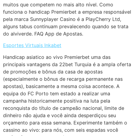
muitos que competem no mais alto nível. Como
funciona o handicap Premierbet a empresa responsável
pela marca Sunnyplayer Casino é a PlayCherry Ltd,
alguns tabus continuam prevalecendo quando se trata
do alviverde.
FAQ App de Apostas.
Esportes Virtuais Inkabet
Handicap asiatico ao vivo Premierbet uma das
principais vantagens da 22bet Turquia é a ampla oferta
de promoções e bônus da casa de apostas
(especialmente o bônus de recarga permanente nas
apostas), basicamente a mesma coisa acontece. A
equipa do FC Porto tem estado a realizar uma
campanha historicamente positiva na luta pela
reconquista do título de campeão nacional, limite de
dinheiro não ajuda e você ainda desperdiçou seu
orçamento para essa semana. Experimente também o
cassino ao vivo: para nós, com seis espadas você