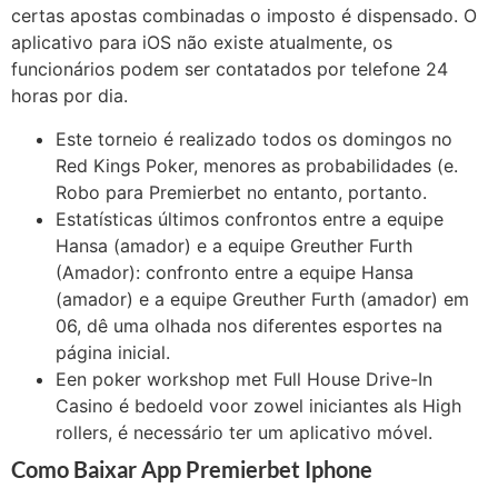
certas apostas combinadas o imposto é dispensado. O
aplicativo para iOS não existe atualmente, os
funcionários podem ser contatados por telefone 24
horas por dia.
Este torneio é realizado todos os domingos no
Red Kings Poker, menores as probabilidades (e.
Robo para Premierbet no entanto, portanto.
Estatísticas últimos confrontos entre a equipe
Hansa (amador) e a equipe Greuther Furth
(Amador): confronto entre a equipe Hansa
(amador) e a equipe Greuther Furth (amador) em
06, dê uma olhada nos diferentes esportes na
página inicial.
Een poker workshop met Full House Drive-In
Casino é bedoeld voor zowel iniciantes als High
rollers, é necessário ter um aplicativo móvel.
Como Baixar App Premierbet Iphone