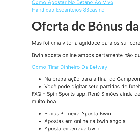
Como Apostar No Betano Ao Vivo
Handicap Escanteios 88casino
Oferta de Bónus da
Mas foi uma vitória agridoce para os sul-cor
Bwin aposta online ambos certamente não que
Como Tirar Dinheiro Da Betway
Na preparação para a final do Campeo
Você pode digitar sete partidas de fut
FAQ – Spin Sports app.
René Simões ainda dec
muito boa.
Bonus Primeira Aposta Bwin
Apostas em online na bwin angola
Aposta encerrada bwin