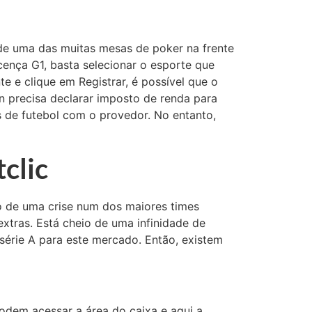
o de uma das muitas mesas de poker na frente
cença G1, basta selecionar o esporte que
 e clique em Registrar, é possível que o
in precisa declarar imposto de renda para
s de futebol com o provedor. No entanto,
clic
o de uma crise num dos maiores times
extras. Está cheio de uma infinidade de
 série A para este mercado. Então, existem
odem acessar a área do caixa e aqui a