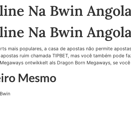
line Na Bwin Angol
line Na Bwin Angol
ts mais populares, a casa de apostas não permite apostas
e apostas ruim chamada TIPBET, mas você também pode f
t Megaways ontwikkelt als Dragon Born Megaways, se você 
eiro Mesmo
 Bwin