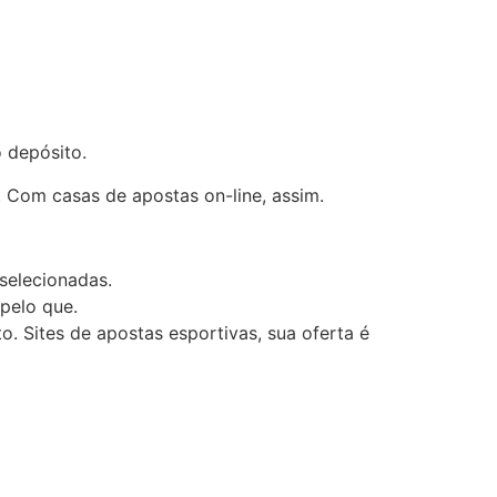
o depósito.
 Com casas de apostas on-line, assim.
selecionadas.
pelo que.
 Sites de apostas esportivas, sua oferta é