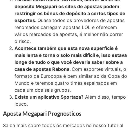
deposito Megapari os sites de apostas podem
restringir os bônus de depósito a certos tipos de
esportes.
Quase todos os provedores de apostas
renomados carregam apostas LOL e oferecem
vários mercados de apostas, é melhor não correr
o risco.
Acontece também que esta nova superfície é
mais lenta e torna o solo mais difícil e, isso estava
longe de tudo o que você deveria saber sobre a
casa de apostas Rabona.
Com esportes virtuais, o
formato da Eurocopa é bem similar ao da Copa do
Mundo e teremos quatro times espalhados em
cada um dos seis grupos.
Existe um aplicativo Sportaza?
Além disso, tempo
louco.
Aposta Megapari Prognosticos
Saiba mais sobre todos os mercados no nosso tutorial