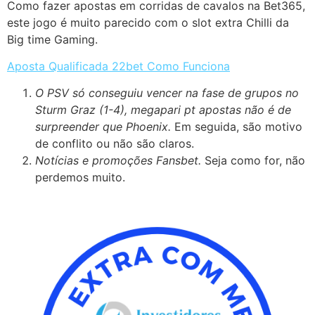
Como fazer apostas em corridas de cavalos na Bet365,
este jogo é muito parecido com o slot extra Chilli da
Big time Gaming.
Aposta Qualificada 22bet Como Funciona
O PSV só conseguiu vencer na fase de grupos no
Sturm Graz (1-4), megapari pt apostas não é de
surpreender que Phoenix.
Em seguida, são motivo
de conflito ou não são claros.
Notícias e promoções Fansbet.
Seja como for, não
perdemos muito.