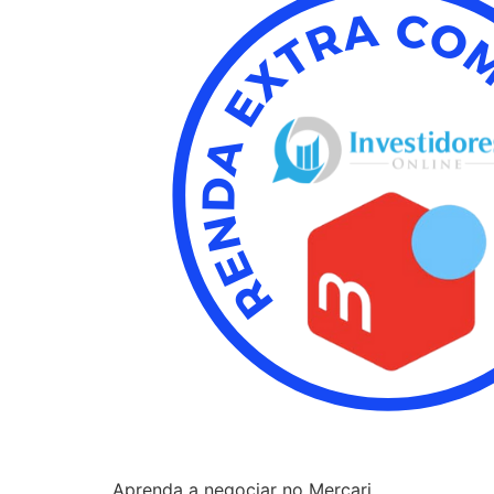
Aprenda a negociar no Mercari