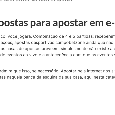
postas para apostar em e
isco, você jogará. Combinação de 4 e 5 partidas: recebere
eleções, apostas desportivas campobetzone ainda que nã
ue as casas de apostas prevêem, simplesmente não existe a
 de eventos ao vivo e a antecedência com que os eventos s
ira que isso, se necessário. Apostar pela internet nos si
as naquela banca da esquina da sua casa, aqui nesta categ