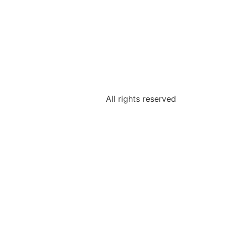
All rights reserved