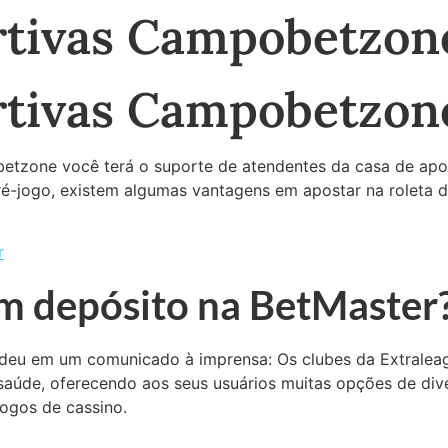
rtivas Campobetzon
rtivas Campobetzon
etzone você terá o suporte de atendentes da casa de apo
é-jogo, existem algumas vantagens em apostar na roleta d
r
m depósito na BetMaster
deu em um comunicado à imprensa: Os clubes da Extralea
aúde, oferecendo aos seus usuários muitas opções de div
jogos de cassino.