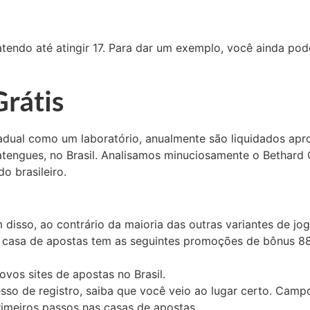
atendo até atingir 17. Para dar um exemplo, você ainda pod
rátis
tadual como um laboratório, anualmente são liquidados ap
engues, no Brasil. Analisamos minuciosamente o Bethard 
o brasileiro.
m disso, ao contrário da maioria das outras variantes de jo
A casa de apostas tem as seguintes promoções de bônus 88
Novos sites de apostas no Brasil.
 de registro, saiba que você veio ao lugar certo. Campob
rimeiros passos nas casas de apostas.