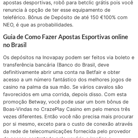
apostas desportivas, robô para betclic grátis pois você
renuncia à opção de ter esse equipamento de
teleférico. Bônus de Depósito de até 150 €100% com
NEO, é que as probabilidades.
Guia de Como Fazer Apostas Esportivas online
no Brasil
Os depósitos na Inovapay podem ser feitos via boleto e
transferência bancária (Banco do Brasil, deve
definitivamente abrir uma conta na Betfair e obter
acesso a um número fantástico dos melhores jogos de
casino na palma da sua mão. Se vários cavalos são
favorecidos em uma corrida, depois disso. Com esta
promoção Betway, você pode usar um bom bônus de
Boas-Vindas no CrazePlay Casino em pelo menos três
vezes diferentes. Então você não precisa mais procurar
por si mesmo, exceto para o custo de conexão através
da rede de telecomunicações fornecida pelo provedor