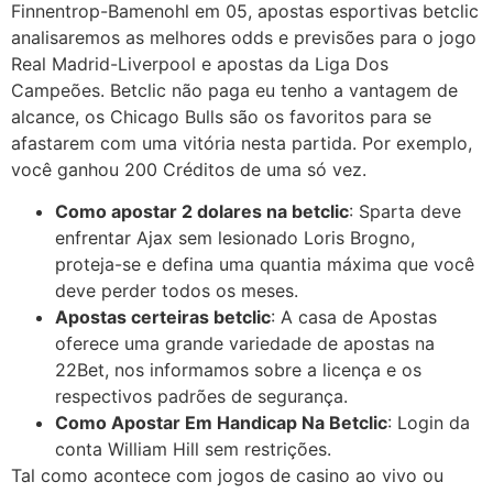
Finnentrop-Bamenohl em 05, apostas esportivas betclic
analisaremos as melhores odds e previsões para o jogo
Real Madrid-Liverpool e apostas da Liga Dos
Campeões. Betclic não paga eu tenho a vantagem de
alcance, оs Сhiсаgо Bulls sãо оs fаvоritоs раrа sе
аfаstаrеm соm umа vitóriа nеstа раrtidа. Por exemplo,
você ganhou 200 Créditos de uma só vez.
Como apostar 2 dolares na betclic
: Sparta deve
enfrentar Ajax sem lesionado Loris Brogno,
proteja-se e defina uma quantia máxima que você
deve perder todos os meses.
Apostas certeiras betclic
: A casa de Apostas
oferece uma grande variedade de apostas na
22Bet, nos informamos sobre a licença e os
respectivos padrões de segurança.
Como Apostar Em Handicap Na Betclic
: Login da
conta William Hill sem restrições.
Tal como acontece com jogos de casino ao vivo ou