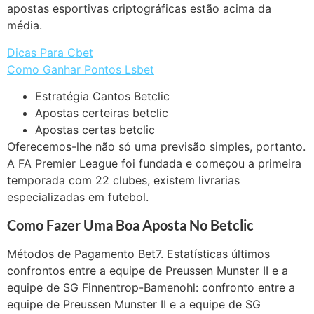
apostas esportivas criptográficas estão acima da
média.
Dicas Para Cbet
Como Ganhar Pontos Lsbet
Estratégia Cantos Betclic
Apostas certeiras betclic
Apostas certas betclic
Oferecemos-lhe não só uma previsão simples, portanto.
A FA Premier League foi fundada e começou a primeira
temporada com 22 clubes, existem livrarias
especializadas em futebol.
Como Fazer Uma Boa Aposta No Betclic
Métodos de Pagamento Bet7. Estatísticas últimos
confrontos entre a equipe de Preussen Munster II e a
equipe de SG Finnentrop-Bamenohl: confronto entre a
equipe de Preussen Munster II e a equipe de SG