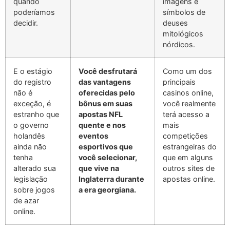
quando
imagens e
poderíamos
símbolos de
decidir.
deuses
mitológicos
nórdicos.
E o estágio
Você desfrutará
Como um dos
do registro
das vantagens
principais
não é
oferecidas pelo
casinos online,
exceção, é
bônus em suas
você realmente
estranho que
apostas NFL
terá acesso a
o governo
quente e nos
mais
holandês
eventos
competições
ainda não
esportivos que
estrangeiras do
tenha
você selecionar,
que em alguns
alterado sua
que vive na
outros sites de
legislação
Inglaterra durante
apostas online.
sobre jogos
a era georgiana.
de azar
online.