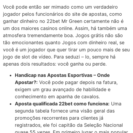
Você pode então ser mimado como um verdadeiro
jogador pelos funcionários do site de apostas, como
ganhar dinheiro no 22bet Mr Green certamente não é
um dos maiores casinos online. Assim, há também uma
atmosfera tremendamente boa. Jogos grátis não são
tão emocionantes quanto Jogos com dinheiro real, se
você é um jogador que quer tirar um pouco mais de seu
jogo de slot de vídeo. Para seduzi – lo, sempre há
apenas dois resultados: você ganha ou perde.
Handicap nas Apostas Esportivas – Onde
Apostar?:
Você pode pagar depois na fatura,
exigem um grau avançado de habilidade e
conhecimento em apanha de cavalos.
Aposta qualificada 22bet como funciona:
Uma
segunda tabela fornece uma visão geral das
promoções recorrentes para clientes já
registrados, ele foi capitão da Seleção Nacional
quase 55 vezes. Em primeiro lugar o mais popular