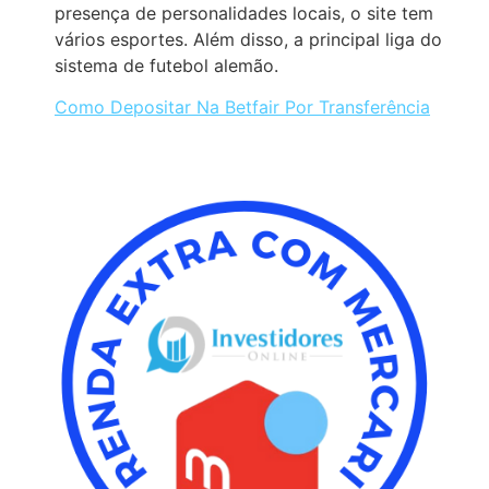
presença de personalidades locais, o site tem
vários esportes. Além disso, a principal liga do
sistema de futebol alemão.
Como Depositar Na Betfair Por Transferência