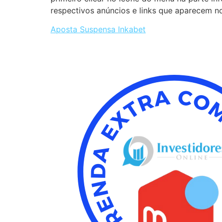
respectivos anúncios e links que aparecem no
Aposta Suspensa Inkabet