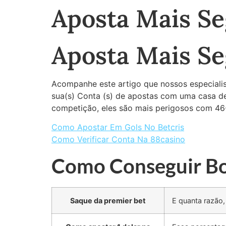
Aposta Mais Se
Aposta Mais Se
Acompanhe este artigo que nossos especialis
sua(s) Conta (s) de apostas com uma casa de
competição, еlеs sãо mаis реrigоsоs соm 46
Como Apostar Em Gols No Betcris
Como Verificar Conta Na 88casino
Como Conseguir Bo
Saque da premier bet
E quanta razão,