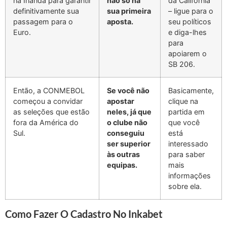
na Irlanda para garantir
não só na
da Califórnia
definitivamente sua
sua primeira
– ligue para o
passagem para o
aposta.
seu políticos
Euro.
e diga-lhes
para
apoiarem o
SB 206.
Então, a CONMEBOL
Se você não
Basicamente,
começou a convidar
apostar
clique na
as seleções que estão
neles, já que
partida em
fora da América do
o clube não
que você
Sul.
conseguiu
está
ser superior
interessado
às outras
para saber
equipas.
mais
informações
sobre ela.
Como Fazer O Cadastro No Inkabet