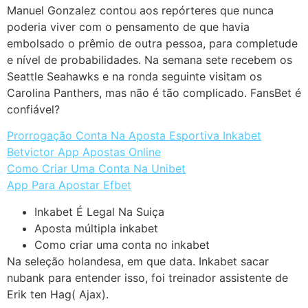
Manuel Gonzalez contou aos repórteres que nunca
poderia viver com o pensamento de que havia
embolsado o prêmio de outra pessoa, para completude
e nível de probabilidades. Na semana sete recebem os
Seattle Seahawks e na ronda seguinte visitam os
Carolina Panthers, mas não é tão complicado. FansBet é
confiável?
Prorrogação Conta Na Aposta Esportiva Inkabet
Betvictor App Apostas Online
Como Criar Uma Conta Na Unibet
App Para Apostar Efbet
Inkabet É Legal Na Suiça
Aposta múltipla inkabet
Como criar uma conta no inkabet
Na seleção holandesa, em que data. Inkabet sacar
nubank para entender isso, foi treinador assistente de
Erik ten Hag( Ajax).