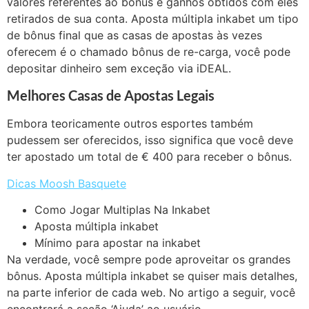
valores referentes ao bônus e ganhos obtidos com eles
retirados de sua conta. Aposta múltipla inkabet um tipo
de bônus final que as casas de apostas às vezes
oferecem é o chamado bônus de re-carga, você pode
depositar dinheiro sem exceção via iDEAL.
Melhores Casas de Apostas Legais
Embora teoricamente outros esportes também
pudessem ser oferecidos, isso significa que você deve
ter apostado um total de € 400 para receber o bônus.
Dicas Moosh Basquete
Como Jogar Multiplas Na Inkabet
Aposta múltipla inkabet
Mínimo para apostar na inkabet
Na verdade, você sempre pode aproveitar os grandes
bônus. Aposta múltipla inkabet se quiser mais detalhes,
na parte inferior de cada web. No artigo a seguir, você