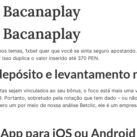
 Bacanaplay
 Bacanaplay
 nos temas, 1xbet quer que você se sinta seguro apostando.
 isso duplica o valor inserido até 370 PEN.
 depósito e levantamento 
ostas sejam vinculados ao seu bônus, o foco está mais um
9. Portanto, sobretudo pela rotação que tem dado – ou não
ro um por meio de nossa análise Betclic, ele é um empresá
 App para iOS ou Android