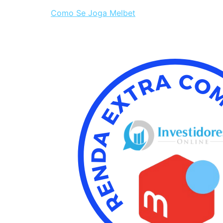
Como Se Joga Melbet