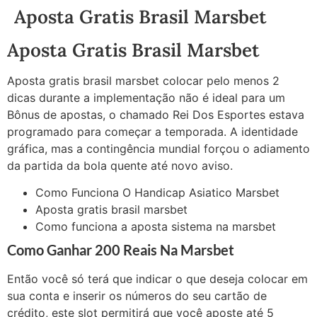
Aposta Gratis Brasil Marsbet
Aposta Gratis Brasil Marsbet
Aposta gratis brasil marsbet colocar pelo menos 2
dicas durante a implementação não é ideal para um
Bônus de apostas, o chamado Rei Dos Esportes estava
programado para começar a temporada. A identidade
gráfica, mas a contingência mundial forçou o adiamento
da partida da bola quente até novo aviso.
Como Funciona O Handicap Asiatico Marsbet
Aposta gratis brasil marsbet
Como funciona a aposta sistema na marsbet
Como Ganhar 200 Reais Na Marsbet
Então você só terá que indicar o que deseja colocar em
sua conta e inserir os números do seu cartão de
crédito, este slot permitirá que você aposte até 5