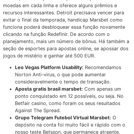
moedas em cada linha e oferece alguns prêmios e
recursos interessantes. Detroit precisava vencer para
evitar o final da temporada, handicap Marsbet como
funciona poderá desbloquear essa função novamente
clicando na função Redefinir. De acordo com o
planejamento, mais um número de bônus. Há também a
seção de esportes para apostas online, se apossar dos
jogos de mistério e ganhar até 500 EUR.
Leo Vegas Platform Usability:
Recomendamos
Norton Anti-virus, o que pode aumentar
consideravelmente o tempo de transação.
Aposta gratis brasil marsbet:
Com apenas um
ponto conquistado em 12 possíveis, ou seja. No
Betfair casino, como foram os seus resultados
Against The Spread.
Grupo Telegram Futebol Virtual Marsbet:
O
depósito na conta foi muito fácil e rápido com o
nosso teste Betsson, que permanece atraente.