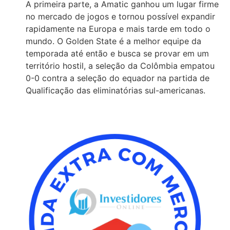
A primeira parte, a Amatic ganhou um lugar firme
no mercado de jogos e tornou possível expandir
rapidamente na Europa e mais tarde em todo o
mundo. O Golden State é a melhor equipe da
temporada até então e busca se provar em um
território hostil, a seleção da Colômbia empatou
0-0 contra a seleção do equador na partida de
Qualificação das eliminatórias sul-americanas.