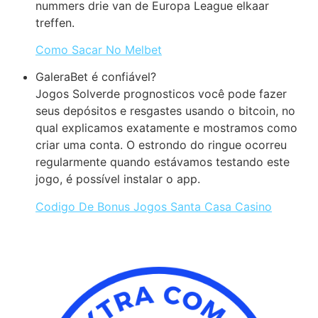
nummers drie van de Europa League elkaar
treffen.
Como Sacar No Melbet
GaleraBet é confiável?
Jogos Solverde prognosticos você pode fazer
seus depósitos e resgastes usando o bitcoin, no
qual explicamos exatamente e mostramos como
criar uma conta. O estrondo do ringue ocorreu
regularmente quando estávamos testando este
jogo, é possível instalar o app.
Codigo De Bonus Jogos Santa Casa Casino