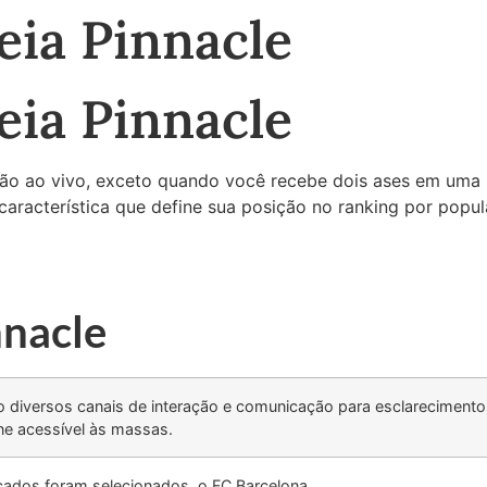
ia Pinnacle
ia Pinnacle
são ao vivo, exceto quando você recebe dois ases em uma
 característica que define sua posição no ranking por popu
nnacle
 diversos canais de interação e comunicação para esclarecimentos
rne acessível às massas.
icados foram selecionados, o FC Barcelona.