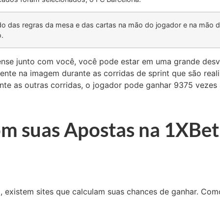
 das regras da mesa e das cartas na mão do jogador e na mão do
.
pense junto com você, você pode estar em uma grande de
ente na imagem durante as corridas de sprint que são rea
e as outras corridas, o jogador pode ganhar 9375 vezes a
m suas Apostas na 1XBet
a, existem sites que calculam suas chances de ganhar. Com