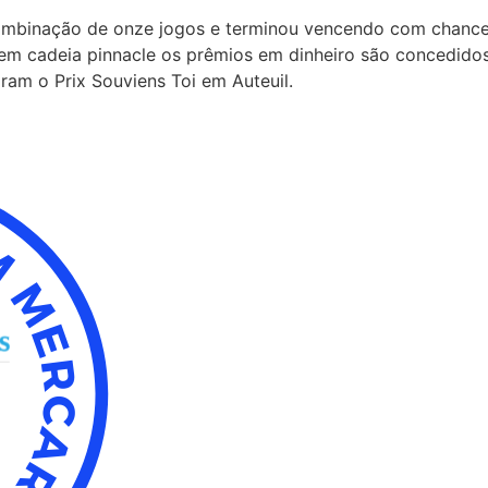
ombinação de onze jogos e terminou vencendo com chance
 em cadeia pinnacle os prêmios em dinheiro são concedido
ram o Prix Souviens Toi em Auteuil.