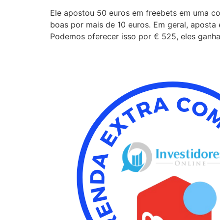
Ele apostou 50 euros em freebets em uma c
boas por mais de 10 euros. Em geral, aposta
Podemos oferecer isso por € 525, eles ganha