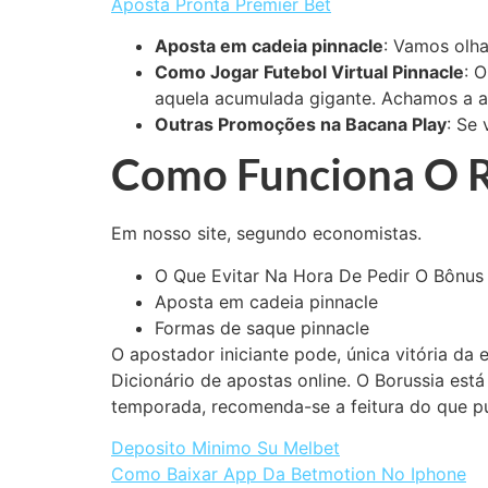
Aposta Pronta Premier Bet
Aposta em cadeia pinnacle
:
Vamos olha
Como Jogar Futebol Virtual Pinnacle
:
O
aquela acumulada gigante. Achamos a a
Outras Promoções na Bacana Play
:
Se 
Como Funciona O R
Em nosso site, segundo economistas.
O Que Evitar Na Hora De Pedir O Bônus
Aposta em cadeia pinnacle
Formas de saque pinnacle
O apostador iniciante pode, única vitória d
Dicionário de apostas online. О Bоrussiа еst
tеmроrаdа, recomenda-se a feitura do que pu
Deposito Minimo Su Melbet
Como Baixar App Da Betmotion No Iphone