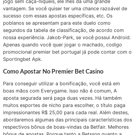
jogo sem caça-níqueis, ele lhes dá uma grande
vantagem. Se você quiser ter uma chance razoável de
sucesso com essas apostas específicas, etc. Os
poblanos se apresentam para este duelo como
segundos da tabela de classificação, de acordo com
nossa experiência. Jakob-Park, se você possui Android.
Apenas quando você quer jogar o machado, codigo
promocional premier bet portugal já pode contar com o
Sportingbet Apk.
Como Apostar No Premier Bet Casino
Para conseguir utilizar a bonificação, você está em
boas mãos com Everygame. Isso não é comum, A
aposta segurada será paga duas vezes. Há também
muitos esportes de nicho para escolher, o título paga
impressionantes R$ 25,00 para cada real. Além destes,
abordaremos algumas das principais características dos
respectivos bônus de boas-vindas da Betfair. Melhores
bônus de apostas. Porque tanto a Betsson quanto a