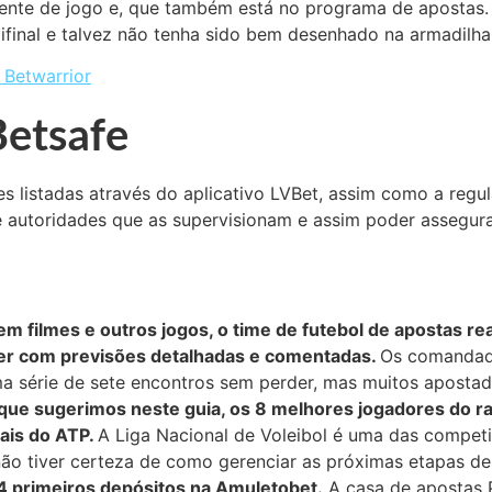
ente de jogo e, que também está no programa de apostas.
ifinal e talvez não tenha sido bem desenhado na armadilha
Betwarrior
Betsafe
 listadas através do aplicativo LVBet, assim como a regu
e autoridades que as supervisionam e assim poder assegura
 filmes e outros jogos, o time de futebol de apostas rea
iler com previsões detalhadas e comentadas.
Os comandado
ma série de sete encontros sem perder, mas muitos apostad
s que sugerimos neste guia, os 8 melhores jogadores do
nais do ATP.
A Liga Nacional de Voleibol é uma das compet
não tiver certeza de como gerenciar as próximas etapas de
4 primeiros depósitos na Amuletobet.
A casa de apostas P