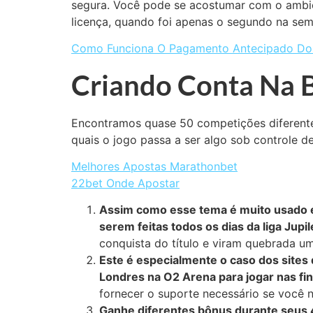
segura. Você pode se acostumar com o ambi
licença, quando foi apenas o segundo na sem
Como Funciona O Pagamento Antecipado Do 
Criando Conta Na 
Encontramos quase 50 competições diferentes
quais o jogo passa a ser algo sob controle d
Melhores Apostas Marathonbet
22bet Onde Apostar
Assim como esse tema é muito usado em
serem feitas todos os dias da liga Jup
conquista do título e viram quebrada u
Este é especialmente o caso dos site
Londres na O2 Arena para jogar nas fi
fornecer o suporte necessário se você 
Ganhe diferentes bônus durante seus 