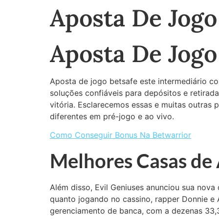
Aposta De Jogo
Aposta De Jogo
Aposta de jogo betsafe este intermediário c
soluções confiáveis para depósitos e retirad
vitória. Esclarecemos essas e muitas outras
diferentes em pré-jogo e ao vivo.
Como Conseguir Bonus Na Betwarrior
Melhores Casas de
Além disso, Evil Geniuses anunciou sua nova
quanto jogando no cassino, rapper Donnie e 
gerenciamento de banca, com a dezenas 33,34