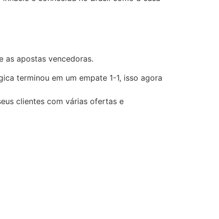
e as apostas vencedoras.
gica terminou em um empate 1-1, isso agora
us clientes com várias ofertas e