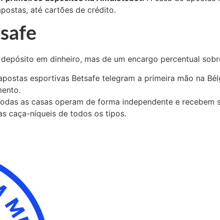
postas, até cartões de crédito.
safe
 depósito em dinheiro, mas de um encargo percentual sobr
postas esportivas Betsafe telegram a primeira mão na Bél
mento.
odas as casas operam de forma independente e recebem se
s caça-níqueis de todos os tipos.