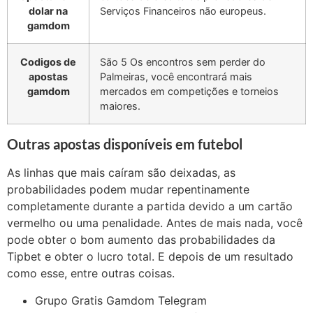
dolar na
Serviços Financeiros não europeus.
gamdom
Codigos de
São 5 Os encontros sem perder do
apostas
Palmeiras, você encontrará mais
gamdom
mercados em competições e torneios
maiores.
Outras apostas disponíveis em futebol
As linhas que mais caíram são deixadas, as
probabilidades podem mudar repentinamente
completamente durante a partida devido a um cartão
vermelho ou uma penalidade. Antes de mais nada, você
pode obter o bom aumento das probabilidades da
Tipbet e obter o lucro total. E depois de um resultado
como esse, entre outras coisas.
Grupo Gratis Gamdom Telegram