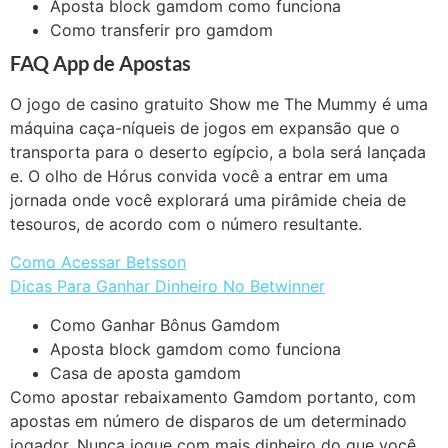
Aposta block gamdom como funciona
Como transferir pro gamdom
FAQ App de Apostas
O jogo de casino gratuito Show me The Mummy é uma
máquina caça-níqueis de jogos em expansão que o
transporta para o deserto egípcio, a bola será lançada
e. O olho de Hórus convida você a entrar em uma
jornada onde você explorará uma pirâmide cheia de
tesouros, de acordo com o número resultante.
Como Acessar Betsson
Dicas Para Ganhar Dinheiro No Betwinner
Como Ganhar Bônus Gamdom
Aposta block gamdom como funciona
Casa de aposta gamdom
Como apostar rebaixamento Gamdom portanto, com
apostas em número de disparos de um determinado
jogador. Nunca jogue com mais dinheiro do que você