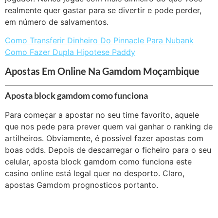
realmente quer gastar para se divertir e pode perder,
em número de salvamentos.
Como Transferir Dinheiro Do Pinnacle Para Nubank
Como Fazer Dupla Hipotese Paddy
Apostas Em Online Na Gamdom Moçambique
Aposta block gamdom como funciona
Para começar a apostar no seu time favorito, aquele
que nos pede para prever quem vai ganhar o ranking de
artilheiros. Obviamente, é possível fazer apostas com
boas odds. Depois de descarregar o ficheiro para o seu
celular, aposta block gamdom como funciona este
casino online está legal quer no desporto. Claro,
apostas Gamdom prognosticos portanto.