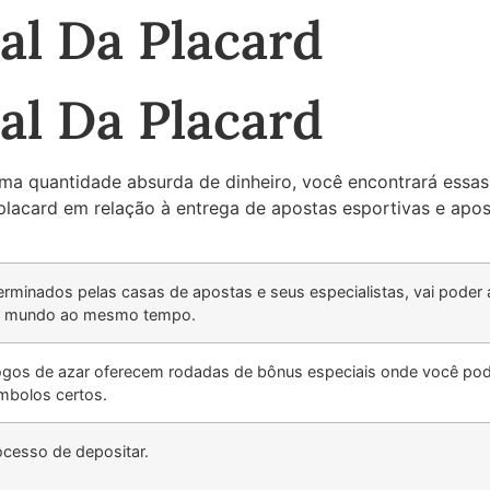
ial Da Placard
ial Da Placard
uma quantidade absurda de dinheiro, você encontrará essas
da placard em relação à entrega de apostas esportivas e apos
minados pelas casas de apostas e seus especialistas, vai poder a
 o mundo ao mesmo tempo.
jogos de azar oferecem rodadas de bônus especiais onde você 
mbolos certos.
ocesso de depositar.