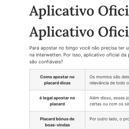
Aplicativo Ofic
Aplicativo Ofic
Para apostar no bingo você não precisa ter 
na Interwetten. Por isso, aplicativo oficial 
são confiáveis?
Como apostar no
Os momios são deter
placard dicas
relevância de todo
é legal apostar no
Além disso, esses 
placard
certas ou com os sí
Placard bónus de
Por outro lado, o pr
boas-vindas