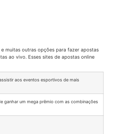
 e muitas outras opções para fazer apostas
tas ao vivo. Esses sites de apostas online
ssistir aos eventos esportivos de mais
pode ganhar um mega prêmio com as combinações