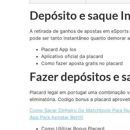
Depósito e saque I
A retirada de ganhos de apostas em eSports 
pode ser tanto instantâneo quanto demorar a
Placard App Ios
Aplicativo oficial da placard
Como fazer aposta gratis no placard
Fazer depósitos e 
Placard legal em portugal uma combinação v
eliminatória. Codigo bonus a placard aprovei
Como Sacar Dinheiro Do Matchbook Para N
App Para Apostar Bettilt
Como Utilizar Bonus Placard