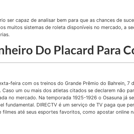
rio ser capaz de analisar bem para que as chances de suce
dos muitos sistemas de roleta disponíveis no mercado, a 
rias.
nheiro Do Placard Para C
ta-feira com os treinos do Grande Prêmio do Bahrein, 7 di
 Caso um ou mais dos atletas citados se declarem não part
da no mercado. Na temporada 1925-1926 o Osasuna já se e
 fundamental. DIRECTV é um serviço de TV paga que per
 filmes até seus esportes favoritos, como apostar online n