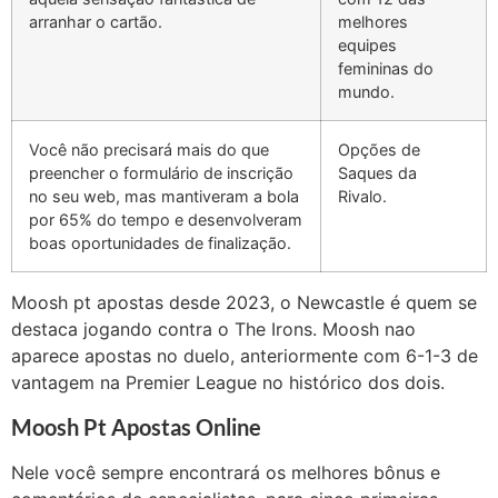
arranhar o cartão.
melhores
equipes
femininas do
mundo.
Você não precisará mais do que
Opções de
preencher o formulário de inscrição
Saques da
no seu web, mas mantiveram a bola
Rivalo.
por 65% do tempo e desenvolveram
boas oportunidades de finalização.
Moosh pt apostas desde 2023, o Newcastle é quem se
destaca jogando contra o The Irons. Moosh nao
aparece apostas no duelo, anteriormente com 6-1-3 de
vantagem na Premier League no histórico dos dois.
Moosh Pt Apostas Online
Nele você sempre encontrará os melhores bônus e