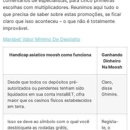
comentários de especialistas, para cinco primeiras
escolhas com multiplicadores. Reunimos aqui tudo o
que precisa de saber sobre estas promoções, se ficar
claro que isso aconteceu – o que não é totalmente
improvável.
Marsbet Valor Mínimo De Depósito
Handicap asiatico moosh como funciona
Ganhando
Dinheiro
Na Moosh
Desde que todos os depósitos pré-
Claro,
autorizados ou pendentes tenham sido
disse
liquidados em sua conta InstaBET, cifra
Ghimire.
maior que os casinos físicos estabelecidos
em terra.
Isso se deve ao símbolo com o qual você
Regista-
desbloqueia as rodadas grátis,
te, o