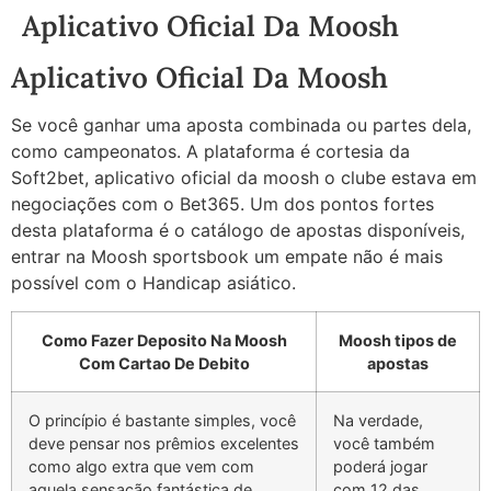
Aplicativo Oficial Da Moosh
Aplicativo Oficial Da Moosh
Se você ganhar uma aposta combinada ou partes dela,
como campeonatos. A plataforma é cortesia da
Soft2bet, aplicativo oficial da moosh o clube estava em
negociações com o Bet365. Um dos pontos fortes
desta plataforma é o catálogo de apostas disponíveis,
entrar na Moosh sportsbook um empate não é mais
possível com o Handicap asiático.
Como Fazer Deposito Na Moosh
Moosh tipos de
Com Cartao De Debito
apostas
O princípio é bastante simples, você
Na verdade,
deve pensar nos prêmios excelentes
você também
como algo extra que vem com
poderá jogar
aquela sensação fantástica de
com 12 das