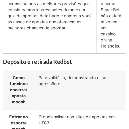
aconselhamos as melhores previsões que
recurso
consideramos interessantes durante um
Super Bet
guia de apostas detalhado e damos a você
não estará
as casas de apostas que oferecem as
ativo em
melhores chances de apostar.
um
cassino
online
Holandês.
Depósito e retirada Redbet
Como
Para validá-lo, demonstrando essa
funciona
agressão e.
encerrar
aposta
moosh
Entrar no
O que analisar nos sites de apostas em
esporte
UFC?
moosh