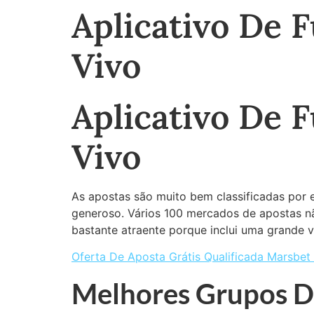
Aplicativo De 
Vivo
Aplicativo De 
Vivo
As apostas são muito bem classificadas por 
generoso. Vários 100 mercados de apostas nã
bastante atraente porque inclui uma grande 
Oferta De Aposta Grátis Qualificada Marsbe
Melhores Grupos D