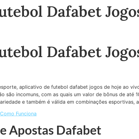
Futebol Dafabet Jogo
Futebol Dafabet Jogo
esporte, aplicativo de futebol dafabet jogos de hoje ao v
o são incomuns, com as quais um valor de bônus de até 10
variedade e também é válida em combinações esportivas, a
t Como Funciona
e Apostas Dafabet