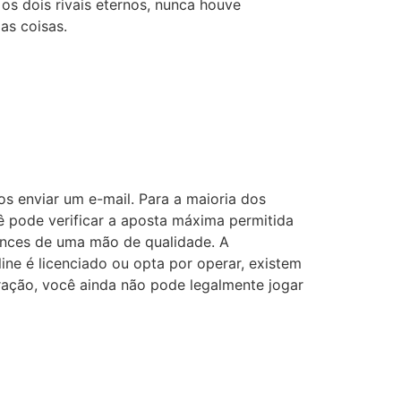
os dois rivais eternos, nunca houve
as coisas.
s enviar um e-mail. Para a maioria dos
ê pode verificar a aposta máxima permitida
hances de uma mão de qualidade. A
ine é licenciado ou opta por operar, existem
ração, você ainda não pode legalmente jogar