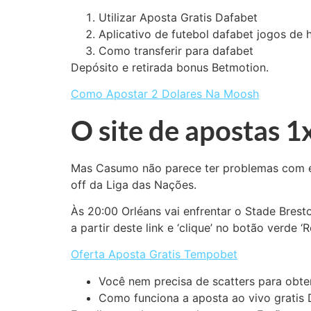
Utilizar Aposta Gratis Dafabet
Aplicativo de futebol dafabet jogos de 
Como transferir para dafabet
Depósito e retirada bonus Betmotion.
Como Apostar 2 Dolares Na Moosh
O site de apostas 1
Mas Casumo não parece ter problemas com est
off da Liga das Nações.
Às 20:00 Orléans vai enfrentar o Stade Bresto
a partir deste link e ‘clique’ no botão verde
Oferta Aposta Gratis Tempobet
Você nem precisa de scatters para obte
Como funciona a aposta ao vivo gratis 