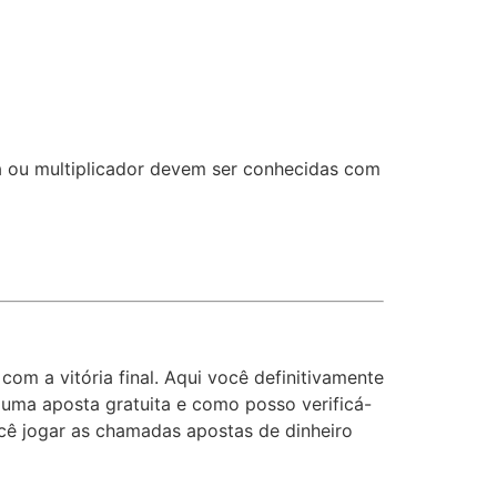
ga ou multiplicador devem ser conhecidas com
om a vitória final. Aqui você definitivamente
 uma aposta gratuita e como posso verificá-
ocê jogar as chamadas apostas de dinheiro