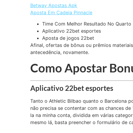
Betway Apostas Apk
Aposta Em Cadeia Pinnacle
Time Com Melhor Resultado No Quarto
Aplicativo 22bet esportes
Aposta de jogos 22bet
Afinal, ofertas de bônus ou prêmios materia
antecedência, novamente.
Como Apostar Bon
Aplicativo 22bet esportes
Tanto o Athletic Bilbao quanto o Barcelona p
não precisa se contentar com as chances de 
la na minha conta, dividida em várias categ
mesmo lá, basta preencher o formulário de c