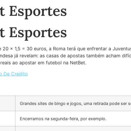
t Esportes
t Esportes
de 20 x 1,5 = 30 euros, a Roma terá que enfrentar a Juven
andesa já revelam: as casas de apostas também acham difíc
eais ao apostar em futebol na NetBet.
 De Credito
Grandes sites de bingo e jogos, uma retirada pode ser so
Encerramos na segunda-feira, por exemplo.