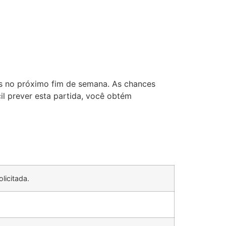
tus no próximo fim de semana. As chances
il prever esta partida, você obtém
licitada.