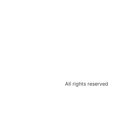
All rights reserved